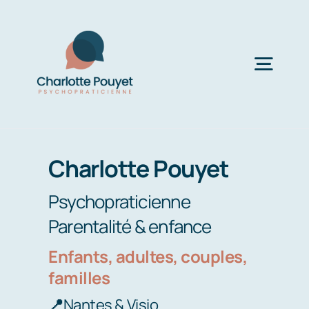
Passer
au
contenu
Togg
Navig
Réservations
Charlotte Pouyet
Mon accompagnement
Psychopraticienne
Parentalité & enfance
Témoignages
Enfants, adultes, couples,
familles
Blog
📍
Nantes & Visio