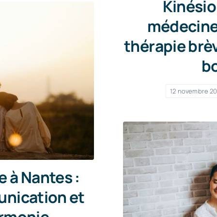
Kinésio
médecines
thérapie brèv
bo
12 novembre 2
e à Nantes :
unication et
armonie