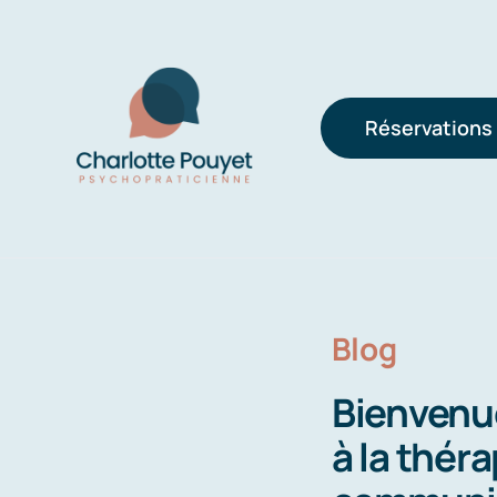
Passer
au
contenu
Réservations
Blog
Bienvenue
à la théra