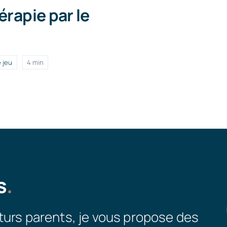
érapie par le
e jeu
4 min
s
.
turs parents, je vous propose des