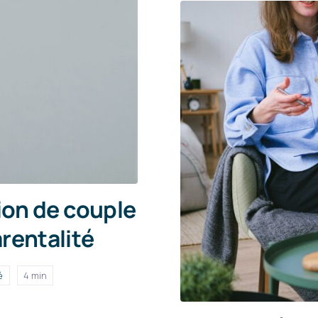
ion de couple
arentalité
é
4 min