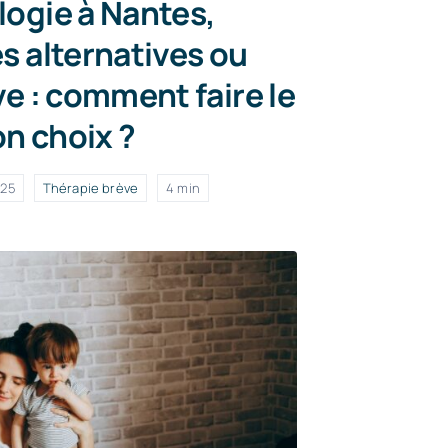
logie à Nantes,
 alternatives ou
e : comment faire le
n choix ?
025
Thérapie brève
4 min