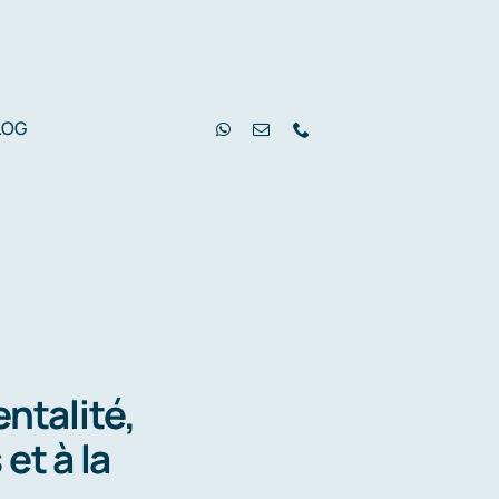
LOG
ntalité,
et à la