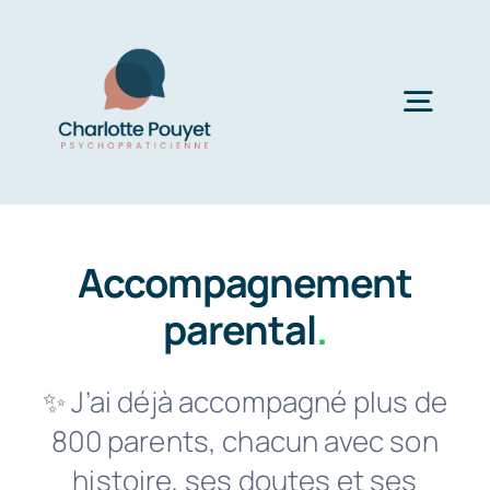
Passer
au
contenu
Togg
Navig
Réservations
Accompagnement
Mon accompagnement
parental
.
Témoignages
✨ J’ai déjà accompagné plus de
800 parents, chacun avec son
Blog
histoire, ses doutes et ses